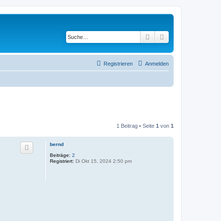
Suche
Erweiterte Suche
Registrieren
Anmelden
1 Beitrag • Seite
1
von
1
bernd
Beiträge:
2
Registriert:
Di Okt 15, 2024 2:50 pm