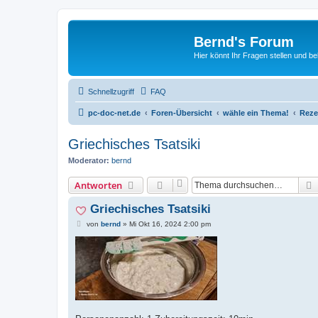
Bernd's Forum
Hier könnt Ihr Fragen stellen und 
Schnellzugriff
FAQ
pc-doc-net.de
Foren-Übersicht
wähle ein Thema!
Reze
Griechisches Tsatsiki
Moderator:
bernd
Antworten
Griechisches Tsatsiki
B
von
bernd
»
Mi Okt 16, 2024 2:00 pm
e
i
t
r
a
g