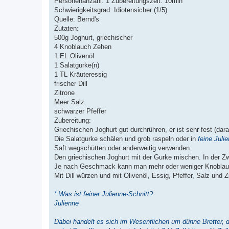
Personenanzahl: 1 Zubereitungszeit: 10min
Schwierigkeitsgrad: Idiotensicher (1/5)
Quelle: Bernd's
Zutaten:
500g Joghurt, griechischer
4 Knoblauch Zehen
1 EL Olivenöl
1 Salatgurke(n)
1 TL Kräuteressig
frischer Dill
Zitrone
Meer Salz
schwarzer Pfeffer
Zubereitung:
Griechischen Joghurt gut durchrühren, er ist sehr fest (daran
Die Salatgurke schälen und grob raspeln oder in
feine Juli
Saft wegschütten oder anderweitig verwenden.
Den griechischen Joghurt mit der Gurke mischen. In der Z
Je nach Geschmack kann man mehr oder weniger Knobla
Mit Dill würzen und mit Olivenöl, Essig, Pfeffer, Salz und
* Was ist feiner Julienne-Schnitt?
Julienne
Dabei handelt es sich im Wesentlichen um dünne Bretter, di