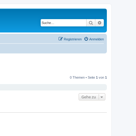
Suche
Erweiterte Suche
Registrieren
Anmelden
0 Themen • Seite
1
von
1
Gehe zu