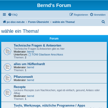
Bernd's Forum
FAQ
Registrieren
Anmelden
S
pc-doc-net.de
Foren-Übersicht
wähle ein Thema!
u
wähle ein Thema!
c
Forum
h
e
Technische Fragen & Antworten
Technische Fragen & Antworten gibt es hier
Moderator:
bernd
Unterforum:
TONI Glasfaser Anschluss
Themen:
2
alles um Hüffenhardt
Moderator:
bernd
Themen:
1
Pflanzenwelt
Moderator:
bernd
Rezepte
Leckere Rezepte zum Nachkochen, egal ob einfach, gesund, Anlass oder
Alltag
Moderator:
bernd
Themen:
1
Tools, Werkzeuge, nützliche Programme / Apps