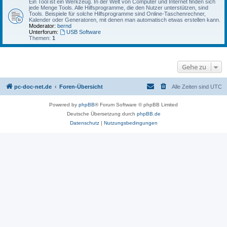
Ein Tool ist ein Werkzeug. In der Welt von Computer und Internet finden sich
jede Menge Tools. Alle Hilfsprogramme, die den Nutzer unterstützen, sind
Tools. Beispiele für solche Hilfsprogramme sind Online-Taschenrechner,
Kalender oder Generatoren, mit denen man automatisch etwas erstellen kann.
Moderator:
bernd
Unterforum:
USB Software
Themen:
1
Gehe zu
pc-doc-net.de
Foren-Übersicht
Alle Zeiten sind
UTC
Powered by
phpBB
® Forum Software © phpBB Limited
Deutsche Übersetzung durch
phpBB.de
Datenschutz
|
Nutzungsbedingungen