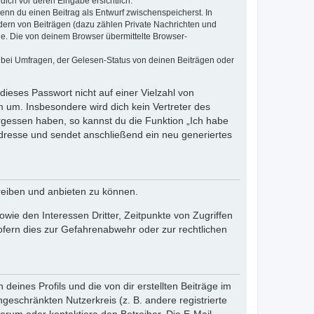
dich vor deren Eingabe ersichtlich.
wenn du einen Beitrag als Entwurf zwischenspeicherst. In
dern von Beiträgen (dazu zählen Private Nachrichten und
e. Die von deinem Browser übermittelte Browser-
 bei Umfragen, der Gelesen-Status von deinen Beiträgen oder
dieses Passwort nicht auf einer Vielzahl von
 um. Insbesondere wird dich kein Vertreter des
ergessen haben, so kannst du die Funktion „Ich habe
resse und sendet anschließend ein neu generiertes
reiben und anbieten zu können.
ie den Interessen Dritter, Zeitpunkte von Zugriffen
fern dies zur Gefahrenabwehr oder zur rechtlichen
eines Profils und die von dir erstellten Beiträge im
ngeschränkten Nutzerkreis (z. B. andere registrierte