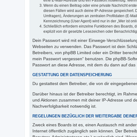
eine E-Mail-Adresse und ein Passwort notwendig. Wenn du
Wenn du einen Beitrag oder eine private Nachricht erste
diesen Fällen wird auch deine IP-Adresse gespeichert. 
Umfragen), Änderungen an zentralen Profildaten (E-Mai
Kennzeichnung (User Agent) wird nur in der „Wer ist onl
Schließlich erfordern einzelne Funktionen des Boards,
explizit von dir gesetzte Lesezeichen oder Benachrichti
Dein Passwort wird mit einer Einwege-Verschlüsselung 
Webseiten zu verwenden. Das Passwort ist dein Schlü
Betreibers, von phpBB Limited oder ein Dritter berec
mein Passwort vergessen“ benutzen. Die phpBB-Softw
Passwort an diese Adresse, mit dem du dann auf das 
GESTATTUNG DER DATENSPEICHERUNG
Du gestattest dem Betreiber, die von dir eingegeben
Darüber hinaus ist der Betreiber berechtigt, im Rahm
und Aktionen zusammen mit deiner IP-Adresse und de
Nachverfolgbarkeit notwendig ist.
REGELUNGEN BEZÜGLICH DER WEITERGABE DEINE
Zweck eines Boards ist es, einen Austausch mit andere
Internet öffentlich zugänglich sein können. Der Betrei