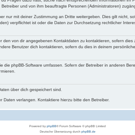
n du Fragen dazu hast, suche nach entsprechenden Informationen im Fo
n Betreiber und von ihm beauftragte Personen (Administratoren) zugäng
r nur mit deiner Zustimmung an Dritte weitergeben. Dies gilt nicht, s
n) verpflichtet ist oder die Daten zur Durchsetzung rechtlicher Interes
er den von dir angegebenen Kontaktdaten zu kontaktieren, sofern dies 
andere Benutzer dich kontaktieren, sofern du dies in deinem persönliche
, die die phpBB-Software umfassen. Sofern der Betreiber in anderen Be
ormieren.
 Daten über dich gespeichert sind.
 Daten verlangen. Kontaktiere hierzu bitte den Betreiber.
Powered by
phpBB
® Forum Software © phpBB Limited
Deutsche Übersetzung durch
phpBB.de