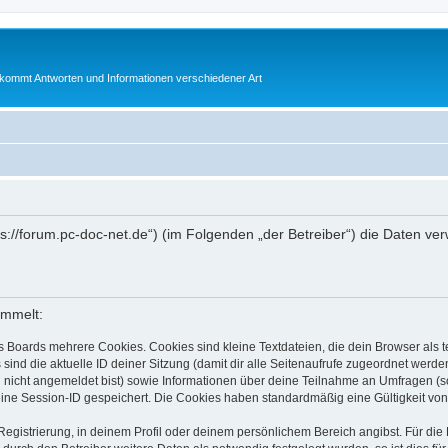
bekommt Antworten und Informationen verschiedener Art
ttps://forum.pc-doc-net.de“) (im Folgenden „der Betreiber“) die Daten 
ammelt:
s Boards mehrere Cookies. Cookies sind kleine Textdateien, die dein Browser als
 sind die aktuelle ID deiner Sitzung (damit dir alle Seitenaufrufe zugeordnet werd
u nicht angemeldet bist) sowie Informationen über deine Teilnahme an Umfragen (s
eine Session-ID gespeichert. Die Cookies haben standardmäßig eine Gültigkeit von 
Registrierung, in deinem Profil oder deinem persönlichem Bereich angibst. Für di