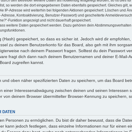
rch den Betreiber weitere Daten als notwendig festgelegt wurden, so ist dies für 
llst, so werden die dort eingegebenen Daten ebenfalls gespeichert. Gleiches gilt, 
Die IP-Adresse wird weiterhin bei folgenden Aktionen gespeichert: Löschen und Än
l-Adresse, Kontoaktivierung, Benutzer-Passwort) und gescheiterte Anmeldeversuch
ine?“-Funktion angezeigt und nicht dauerhaft gespeichert.
 dass weitere Daten gespeichert werden. Dazu gehören dein Abstimmungsverhalten
gungsfunktionen.
(Hash) gespeichert, so dass es sicher ist. Jedoch wird dir empfohlen, 
ssel zu deinem Benutzerkonto für das Board, also geh mit ihm sorgsam
htigterweise nach deinem Passwort fragen. Solltest du dein Passwort v
are fragt dich dann nach deinem Benutzernamen und deiner E-Mail-Ad
Board zugreifen kannst.
en und oben näher spezifizierten Daten zu speichern, um das Board bet
en einer Interessenabwägung zwischen deinen und seinen Interessen sow
r von deinem Browser übermittelter Browser-Kennung zu speichern, so
R DATEN
n Personen zu ermöglichen. Du bist dir daher bewusst, dass die Daten d
ber kann jedoch festlegen, dass einzelne Informationen nur für einen ei