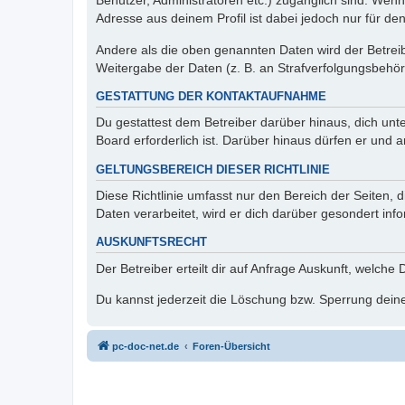
Benutzer, Administratoren etc.) zugänglich sind. Wen
Adresse aus deinem Profil ist dabei jedoch nur für de
Andere als die oben genannten Daten wird der Betreibe
Weitergabe der Daten (z. B. an Strafverfolgungsbehörde
GESTATTUNG DER KONTAKTAUFNAHME
Du gestattest dem Betreiber darüber hinaus, dich unt
Board erforderlich ist. Darüber hinaus dürfen er und 
GELTUNGSBEREICH DIESER RICHTLINIE
Diese Richtlinie umfasst nur den Bereich der Seiten
Daten verarbeitet, wird er dich darüber gesondert inf
AUSKUNFTSRECHT
Der Betreiber erteilt dir auf Anfrage Auskunft, welche
Du kannst jederzeit die Löschung bzw. Sperrung deiner
pc-doc-net.de
Foren-Übersicht