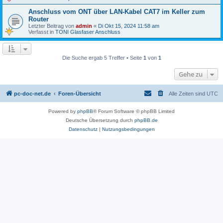
Anschluss vom ONT über LAN-Kabel CAT7 im Keller zum
Router
Letzter Beitrag von
admin
«
Di Okt 15, 2024 11:58 am
Verfasst in
TONI Glasfaser Anschluss
Die Suche ergab 5 Treffer • Seite
1
von
1
Gehe zu
pc-doc-net.de
Foren-Übersicht
Alle Zeiten sind
UTC
Powered by
phpBB
® Forum Software © phpBB Limited
Deutsche Übersetzung durch
phpBB.de
Datenschutz
|
Nutzungsbedingungen