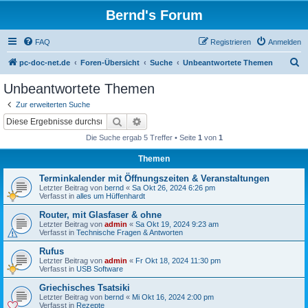
Bernd's Forum
FAQ
Registrieren
Anmelden
S
pc-doc-net.de
Foren-Übersicht
Suche
Unbeantwortete Themen
u
Unbeantwortete Themen
c
Zur erweiterten Suche
h
Suche
Erweiterte Suche
e
Die Suche ergab 5 Treffer • Seite
1
von
1
Themen
Terminkalender mit Öffnungszeiten & Veranstaltungen
Letzter Beitrag von
bernd
«
Sa Okt 26, 2024 6:26 pm
Verfasst in
alles um Hüffenhardt
Router, mit Glasfaser & ohne
Letzter Beitrag von
admin
«
Sa Okt 19, 2024 9:23 am
Verfasst in
Technische Fragen & Antworten
Rufus
Letzter Beitrag von
admin
«
Fr Okt 18, 2024 11:30 pm
Verfasst in
USB Software
Griechisches Tsatsiki
Letzter Beitrag von
bernd
«
Mi Okt 16, 2024 2:00 pm
Verfasst in
Rezepte