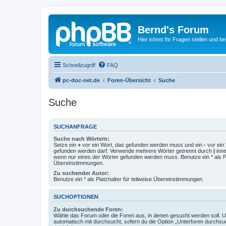
Bernd's Forum
Hier könnt Ihr Fragen stellen und 
Schnellzugriff
FAQ
pc-doc-net.de
Foren-Übersicht
Suche
Suche
SUCHANFRAGE
Suche nach Wörtern:
Setze ein
+
vor ein Wort, das gefunden werden muss und ein
-
vor ein 
gefunden werden darf. Verwende mehrere Wörter getrennt durch
|
inne
wenn nur eines der Wörter gefunden werden muss. Benutze ein * als Pla
Übereinstimmungen.
Zu suchender Autor:
Benutze ein * als Platzhalter für teilweise Übereinstimmungen.
SUCHOPTIONEN
Zu durchsuchende Foren:
Wähle das Forum oder die Foren aus, in denen gesucht werden soll. 
automatisch mit durchsucht, sofern du die Option „Unterforen durchsu